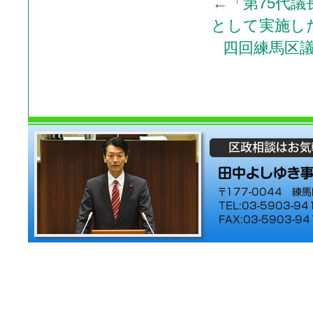
←「
第75代議長
として実施し
四回練馬区議会